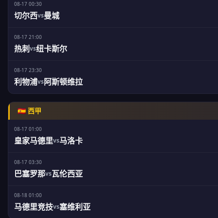
08-17 00:30
切尔西
曼城
vs
08-17 21:00
热刺
纽卡斯尔
vs
08-17 23:30
利物浦
阿斯顿维拉
vs
🇪🇸 西甲
08-17 01:00
皇家马德里
马洛卡
vs
08-17 03:30
巴塞罗那
瓦伦西亚
vs
08-18 01:00
马德里竞技
塞维利亚
vs