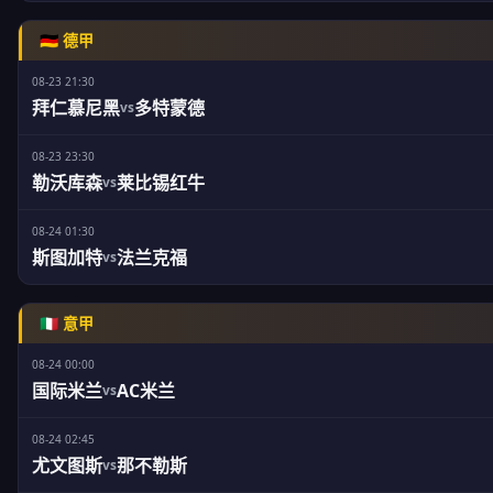
🇩🇪 德甲
08-23 21:30
拜仁慕尼黑
多特蒙德
vs
08-23 23:30
勒沃库森
莱比锡红牛
vs
08-24 01:30
斯图加特
法兰克福
vs
🇮🇹 意甲
08-24 00:00
国际米兰
AC米兰
vs
08-24 02:45
尤文图斯
那不勒斯
vs