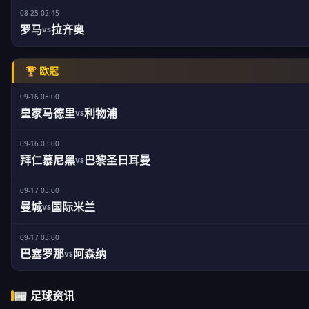
08-25 02:45
罗马
拉齐奥
vs
🏆 欧冠
09-16 03:00
皇家马德里
利物浦
vs
09-16 03:00
拜仁慕尼黑
巴黎圣日耳曼
vs
09-17 03:00
曼城
国际米兰
vs
09-17 03:00
巴塞罗那
阿森纳
vs
📰 足球资讯