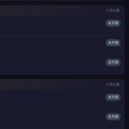
3 场比赛
未开赛
未开赛
未开赛
3 场比赛
未开赛
未开赛