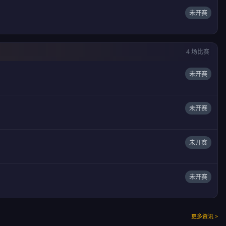
未开赛
4 场比赛
未开赛
未开赛
未开赛
未开赛
更多资讯 >