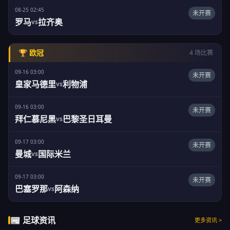
08-25 02:45
未开赛
罗马
拉齐奥
vs
🏆 欧冠
4 场比赛
09-16 03:00
未开赛
皇家马德里
利物浦
vs
09-16 03:00
未开赛
拜仁慕尼黑
巴黎圣日耳曼
vs
09-17 03:00
未开赛
曼城
国际米兰
vs
09-17 03:00
未开赛
巴塞罗那
阿森纳
vs
📰 足球资讯
更多资讯 >