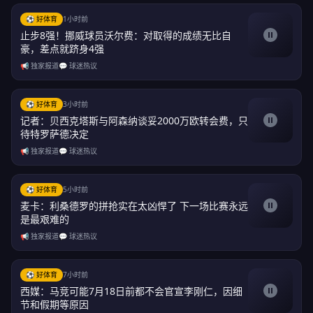
⚽ 好体育
1小时前
止步8强！挪威球员沃尔费：对取得的成绩无比自
豪，差点就跻身4强
📢 独家报道
💬 球迷热议
⚽ 好体育
3小时前
记者：贝西克塔斯与阿森纳谈妥2000万欧转会费，只
待特罗萨德决定
📢 独家报道
💬 球迷热议
⚽ 好体育
5小时前
麦卡：利桑德罗的拼抢实在太凶悍了 下一场比赛永远
是最艰难的
📢 独家报道
💬 球迷热议
⚽ 好体育
7小时前
西媒：马竞可能7月18日前都不会官宣李刚仁，因细
节和假期等原因